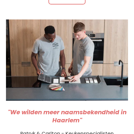
"We wilden meer naamsbekendheid in
Haarlem"
Patryk & Carlton - Keukenspecialisten