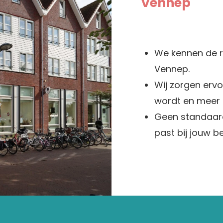
Vennep
We kennen de r
Vennep.
Wij zorgen erv
wordt en meer 
Geen standaard
past bij jouw b