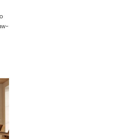
o
euw-