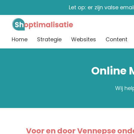
Let op: er zijn valse ema
Ga
direct
naar
de
Home
Strategie
Websites
Content
hoofdinhoud
Online 
Wij he
Voor en door Vennepse on