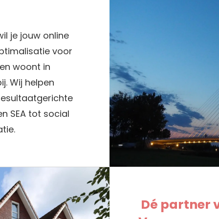
l je jouw online
timalisatie voor
ten woont in
j. Wij helpen
resultaatgerichte
n SEA tot social
tie.
Dé partner 