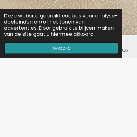
Deze website gebruikt cookies voor analyse-
doeleinden en/of het tonen van
advertenties. Door gebruik te blijven maken
van de site gaat u hiermee akkoord.
Akkoord
E-mailadres
Telefoonnummer
Kaart
WhatsApp
Onderzoek
De beste zorg: naar welke dierenarts ga je als
een operatie niet goed is uitgevoerd? Wie geeft
je dan wel de beste zorg voor je huisdier en hoe
maak ik mijn keuze? Uit onderzoek bleek dat
klanten bereid zijn vele kilometers te rijden voor
de beste zorg van hun huisdier. Het resultaat: een
nieuwe website met een heldere online