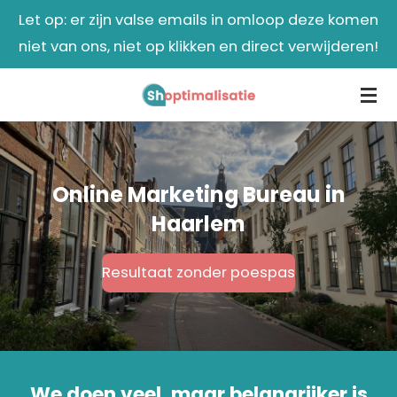
Let op: er zijn valse emails in omloop deze komen
Ga
niet van ons, niet op klikken en direct verwijderen!
direct
naar
de
hoofdinhoud
Online Marketing Bureau
in
Haarlem
Resultaat zonder poespas
We doen veel, maar belangrijker is