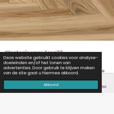
Strategie voor Area77
Deze website gebruikt cookies voor analyse-
doeleinden en/of het tonen van
advertenties. Door gebruik te blijven maken
Online verkoop begint bij een kwalitatief goede
van de site gaat u hiermee akkoord.
webshop: gebruiksvriendelijk op alle typen
Akkoord
apparaten en aantrekkelijk vormgegeven.
E-mailadres
Telefoonnummer
Kaart
WhatsApp
Stapsgewijs creëren we in nauwe samenwerking
nieuwe product content die recht doet aan het
merk. Door slim te adverteren in Google