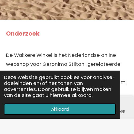
Onderzoek
De Wakkere Winkel is het Nederlandse online
webshop voor Geronimo Stilton-gerelateerde
producten. In het verleden werd deze site
Deze website gebruikt cookies voor analyse-
gebruikt als onderdeel van Geronimostilton.com,
doeleinden en/of het tonen van
advertenties. Door gebruik te blijven maken
waar kinderen de wakkere muis krant kunnen
van de site gaat u hiermee akkoord.
lezen, digitale spelletjes in de webbrowser
kunnen spelen en knutselwerken voor thuis kan
Akkoord
E-mailadres
Telefoonnummer
Kaart
WhatsApp
downloaden. Tegenwoordig is de wakkere winkel
een apart platform, waarbij ook het onderhoud